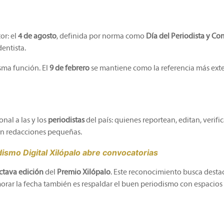
or: el
4 de agosto
, definida por norma como
Día del Periodista y C
entista.
sma función. El
9 de febrero
se mantiene como la referencia más ext
nal a las y los
periodistas
del país: quienes reportean, editan, verif
en redacciones pequeñas.
ismo Digital Xilópalo abre convocatorias
ctava edición
del
Premio Xilópalo
. Este reconocimiento busca destac
rar la fecha también es respaldar el buen periodismo con espacios 