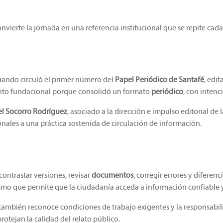
nvierte la jornada en una referencia institucional que se repite cada
cuando circuló el primer número del
Papel Periódico de Santafé
, edi
to fundacional porque consolidó un formato
periódico
, con intenc
l Socorro Rodríguez
, asociado a la dirección e impulso editorial de l
onales a una práctica sostenida de circulación de información.
 contrastar versiones, revisar
documentos
, corregir errores y diferen
nismo que permite que la ciudadanía acceda a información confiable 
ambién reconoce condiciones de trabajo exigentes y la responsabili
rotejan la calidad del relato público.